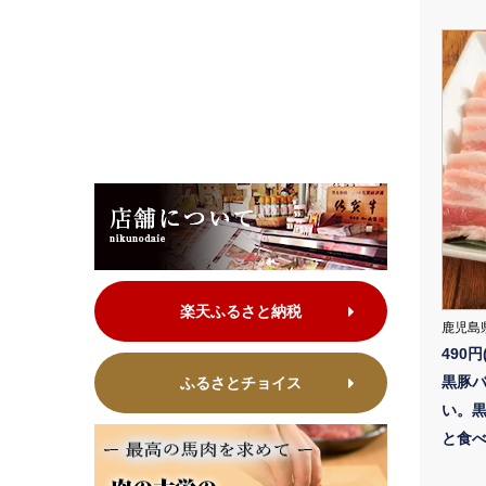
楽天ふるさと納税
鹿児島県
490円
黒豚
ふるさとチョイス
い。
と食