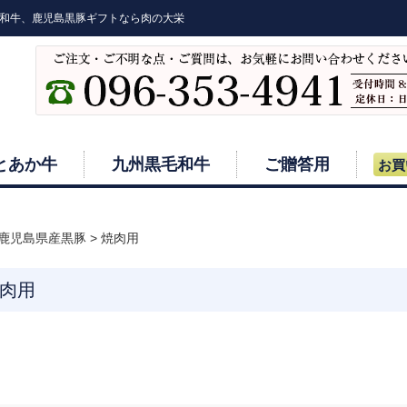
和牛、鹿児島黒豚ギフトなら肉の大栄
とあか牛
九州黒毛和牛
ご贈答用
お買
鹿児島県産黒豚
>
焼肉用
肉用