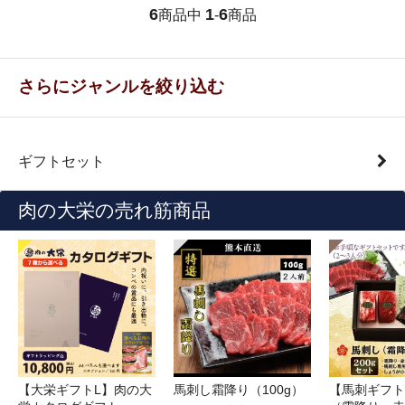
6
1
6
商品中
-
商品
さらにジャンルを絞り込む
ギフトセット
肉の大栄の売れ筋商品
【大栄ギフトL】肉の大
馬刺し霜降り（100g）
【馬刺ギフト