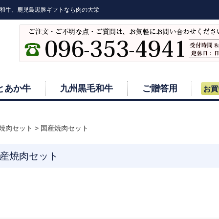
和牛、鹿児島黒豚ギフトなら肉の大栄
とあか牛
九州黒毛和牛
ご贈答用
お買
焼肉セット
>
国産焼肉セット
産焼肉セット