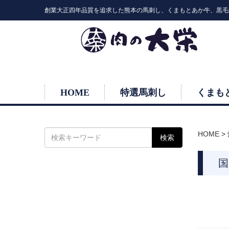
創業大正四年品質を追求した熊本の馬刺し、くまもとあか牛、黒毛
HOME
特選馬刺し
くまも
HOME
>
国