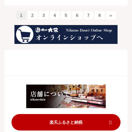
1
2
3
4
5
6
7
8
»
楽天ふるさと納税