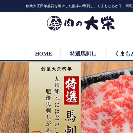
創業大正四年品質を追求した熊本の馬刺し、くまもとあか牛、黒毛
HOME
特選馬刺し
くまも