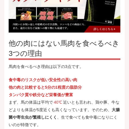
他の肉にはない馬肉を食べるべき
3つの理由
馬肉を食べるべき理由は以下の3点です。
食中毒のリスクが低い安全性の高い肉
他の肉と比較すると5分の1程度の脂肪分
タンパク質や鉄分など栄養価が豊富
まず、馬の体温は平均で
40℃
近いとも言われ、鶏や豚、牛な
どよりも体温が5度近くも高くなっています。そのため、
大腸
菌や寄生虫が繁殖しにくく
、生で食べても食中毒になりにく
いのが特徴です。