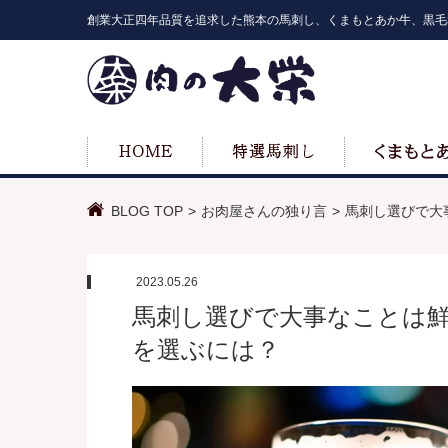
創業大正四年品質を追求した熊本の馬刺し、くまもとあか牛、黒毛
BLOG TOP
お肉屋さんの独り言
馬刺し選びで大
2023.05.26
馬刺し選びで大事なことは
を選ぶには？