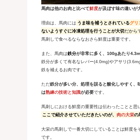
馬肉は他のお肉と比べて
鮮度
が及ぼす味の違いが
理由は、馬肉には
うま味を補うとされている
グリ
ないよう
すぐに冷凍処理
を行うことが大切
だから
馬刺しで食べるならなおさら鮮度は重要です。
また、馬肉は
鉄分
が非常に多く、100gあたり4.3m
鉄分が多くて有名なレバー(4.0mg)やアサリ(3
鉄を補えるお肉です。
ただ
鉄分が多い分、処理を誤ると酸化しやすく、
は
熟練の技術と知識
が必要
です。
馬刺しにおける鮮度の重要性は伝わったことと思
ここで紹介させていただきたいのが、
肉の大栄
の
大栄の馬刺しで一番大切にしていることは鮮度を
です。