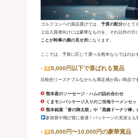
ゴルフコンペの賞品選びでは、
予算の配分
がとて
上位入賞者向けには豪華なものを、それ以外の方
ことが幹事の腕の見せ所
になります。
ここでは、予算に応じて選べる熊本ならではのお
5,000円以下で喜ばれる賞品
比較的リーズナブルながらも満足感が高い商品で
熊本産のソーセージ・ハムの詰め合わせ
くまモンパッケージ入りのご当地ラーメンセッ
熊本銘菓「誉の陣太鼓」や「黒糖ドーナツ棒」
参加賞や飛び賞に最適！パッケージの見栄えも
5,000円〜10,000円の豪華賞品