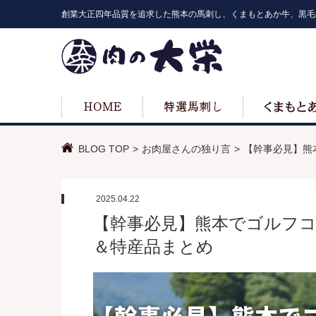
創業大正四年品質を追求した熊本の馬刺し、くまもとあか牛、黒毛
BLOG TOP
お肉屋さんの独り言
【幹事必見】熊
2025.04.22
【幹事必見】熊本でゴルフ
＆特産品まとめ