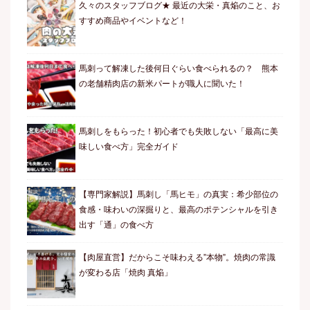
久々のスタッフブログ★ 最近の大栄・真焔のこと、お
すすめ商品やイベントなど！
馬刺って解凍した後何日ぐらい食べられるの？ 熊本
の老舗精肉店の新米パートが職人に聞いた！
馬刺しをもらった！初心者でも失敗しない「最高に美
味しい食べ方」完全ガイド
【専門家解説】馬刺し「馬ヒモ」の真実：希少部位の
食感・味わいの深掘りと、最高のポテンシャルを引き
出す「通」の食べ方
【肉屋直営】だからこそ味わえる”本物”。焼肉の常識
が変わる店「焼肉 真焔」