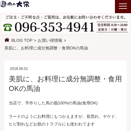
T
o
g
g
l
BLOG TOP
お買い得情報
e
美肌に、お料理に成分無調整・食用OKの馬油
n
a
v
2018.06.01
i
美肌に、お料理に成分無調整・食用
g
OKの馬油
a
t
当店で、手作りした馬の脂100%の馬油(食用OK)
i
o
ラードのようにお料理にもつかえますが、肌荒れ、ヤケド、
n
ヒビ割れなどお肌のトラブルにも使われてます