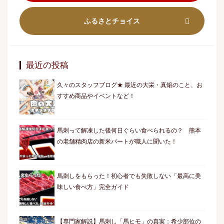
ふるさとチョイス
最近の投稿
久々のスタッフブログ★ 最近の大栄・真焔のこと、お
すすめ商品やイベントなど！
馬刺って解凍した後何日ぐらい食べられるの？ 熊本
の老舗精肉店の新米パートが職人に聞いた！
馬刺しをもらった！初心者でも失敗しない「最高に美
味しい食べ方」完全ガイド
【専門家解説】馬刺し「馬ヒモ」の真実：希少部位の