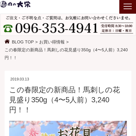
T
o
g
g
l
BLOG TOP
お買い得情報
e
この春限定の新商品！馬刺しの花見盛り350g（4〜5人前）3,240
n
円！！
a
v
i
2019.03.13
g
この春限定の新商品！馬刺しの花
a
見盛り350g（4〜5人前）3,240
t
円！！
i
o
n