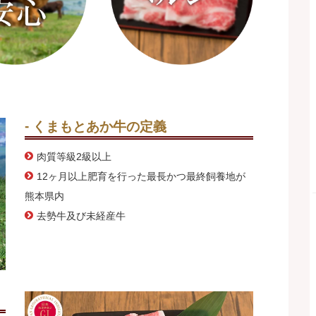
くまもとあか牛の定義
肉質等級2級以上
12ヶ月以上肥育を行った最長かつ最終飼養地が
熊本県内
去勢牛及び未経産牛