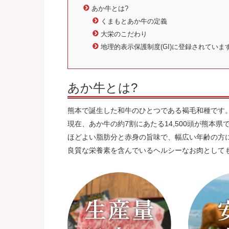
あか牛とは?
くまもとあか牛の定義
大栄のこだわり
地理的表示保護制度(GI)に登録されていま
あか牛とは?
熊本で誕生した和牛のひとつである褐毛和種です
現在、あか牛の約7割にあたる14,500頭が熊本
ほどよい脂肪分と赤身の旨味で、幅広い年齢の方
良質な栄養素を含んでいるヘルシーなお肉として