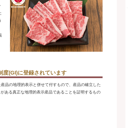
か
た
う
褐
度(GI)に登録されています
た産品の地理的表示と併せて付すもので、産品の確立した
きがある真正な地理的表示産品であることを証明するもの