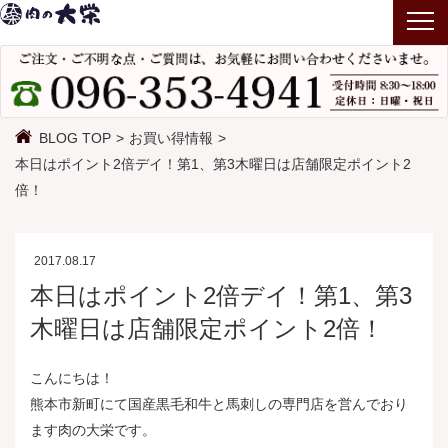
T
o
g
g
l
BLOG TOP
お買い得情報
e
本日はポイント2倍デイ！第1、第3木曜日は店舗限定ポイント2
n
倍！
a
v
i
2017.08.17
g
本日はポイント2倍デイ！第1、第3
a
木曜日は店舗限定ポイント2倍！
t
i
こんにちは！
o
熊本市新町にて国産黒毛和牛と馬刺しの専門店を営んでおり
n
ます肉の大栄です。