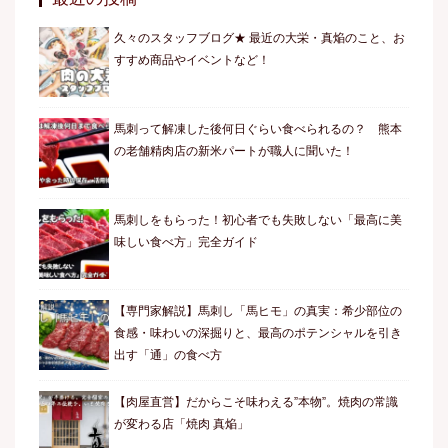
久々のスタッフブログ★ 最近の大栄・真焔のこと、お
すすめ商品やイベントなど！
馬刺って解凍した後何日ぐらい食べられるの？ 熊本
の老舗精肉店の新米パートが職人に聞いた！
馬刺しをもらった！初心者でも失敗しない「最高に美
味しい食べ方」完全ガイド
【専門家解説】馬刺し「馬ヒモ」の真実：希少部位の
食感・味わいの深掘りと、最高のポテンシャルを引き
出す「通」の食べ方
【肉屋直営】だからこそ味わえる”本物”。焼肉の常識
が変わる店「焼肉 真焔」