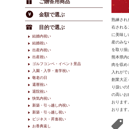
ご贈答用商品
金額で選ぶ
熟練され
目的で選ぶ
右される
に美味し
結婚内祝い
産のみな
結婚祝い
を取り揃
出産内祝い
熊本県内
出産祝い
ゴルフコンペ・イベント景品
肉を収め
入園・入学・進学祝い
入れがで
敬老の日
創業大正
還暦祝い
り扱いの
退院祝い
の高いお
快気内祝い
おります
新築・引っ越し内祝い
おります
新築・引っ越し祝い
ビジネス・昇進祝い
お香典返し