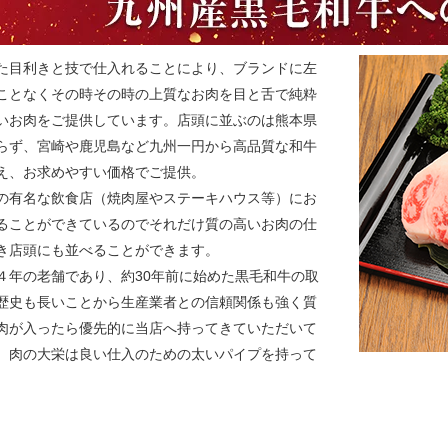
た目利きと技で仕入れることにより、ブランドに左
ことなくその時その時の上質なお肉を目と舌で純粋
いお肉をご提供しています。店頭に並ぶのは熊本県
らず、宮崎や鹿児島など九州一円から高品質な和牛
え、お求めやすい価格でご提供。
の有名な飲食店（焼肉屋やステーキハウス等）にお
ることができているのでそれだけ質の高いお肉の仕
き店頭にも並べることができます。
４年の老舗であり、約30年前に始めた黒毛和牛の取
歴史も長いことから生産業者との信頼関係も強く質
肉が入ったら優先的に当店へ持ってきていただいて
。肉の大栄は良い仕入のための太いパイプを持って
。