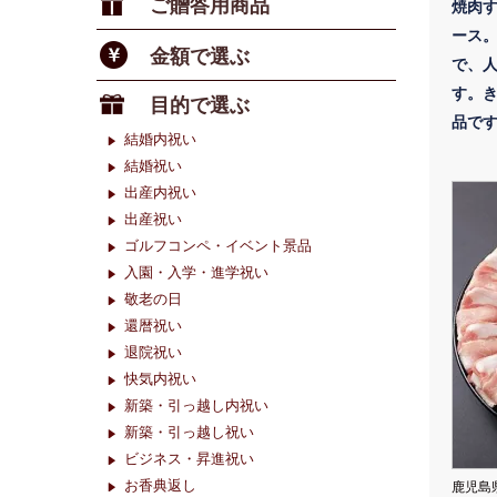
ご贈答用商品
焼肉
ース
金額で選ぶ
で、
す。
目的で選ぶ
品で
結婚内祝い
結婚祝い
出産内祝い
出産祝い
ゴルフコンペ・イベント景品
入園・入学・進学祝い
敬老の日
還暦祝い
退院祝い
快気内祝い
新築・引っ越し内祝い
新築・引っ越し祝い
ビジネス・昇進祝い
お香典返し
鹿児島