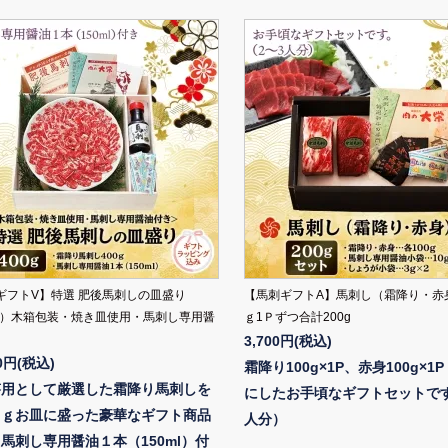
ギフトV】特選 肥後馬刺しの皿盛り
【馬刺ギフトA】馬刺し（霜降り・赤身
0g）木箱包装・焼き皿使用・馬刺し専用醤
ｇ1Ｐずつ合計200g
3,700円(税込)
00円(税込)
霜降り100g×1P、赤身100g×1
答用として厳選した霜降り馬刺しを
にしたお手頃なギフトセットです
０ｇお皿に盛った豪華なギフト商品
人分）
馬刺し専用醤油１本（150ml）付