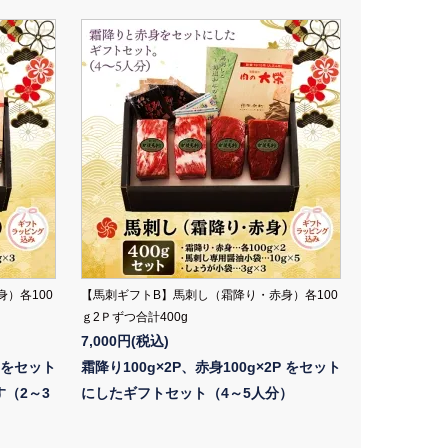
）各100
【馬刺ギフトB】馬刺し（霜降り・赤身）各100
ｇ2Ｐずつ合計400g
7,000円(税込)
P をセット
霜降り100g×2P、赤身100g×2P をセット
（2～3
にしたギフトセット（4～5人分）