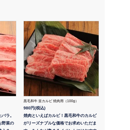
黒毛和牛 並カルビ 焼肉用（100g）
980円(税込)
上バラ。
焼肉といえばカルビ！黒毛和牛のカルビ
お野菜の
がリーズナブルな価格でお求めいただま