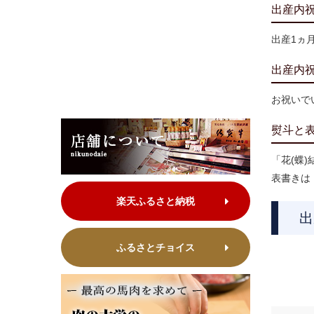
出産内
出産1ヵ
出産内
お祝いで
熨斗と
「花(蝶
表書きは
楽天ふるさと納税
出
ふるさとチョイス