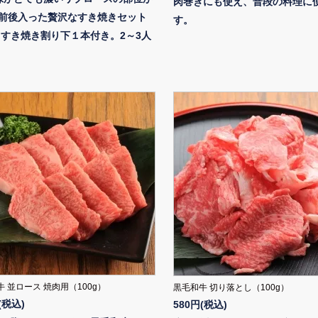
肉巻きにも使え、普段の料理に
ｇ前後入った贅沢なすき焼きセット
す。
すき焼き割り下１本付き。2～3人
 並ロース 焼肉用（100g）
黒毛和牛 切り落とし（100g）
(税込)
580円(税込)