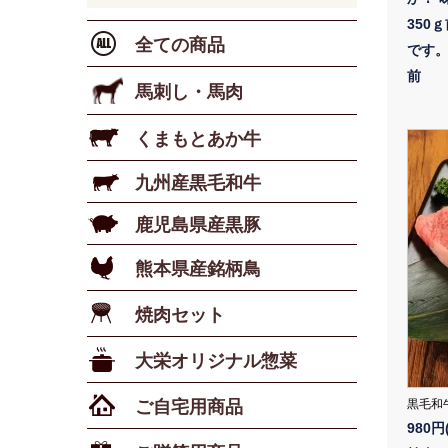
350
全ての商品
です。
前
馬刺し・馬肉
くまもとあか牛
九州産黒毛和牛
鹿児島県産黒豚
熊本県産銘柄鳥
焼肉セット
大栄オリジナル惣菜
ご自宅用商品
黒毛和牛
980円