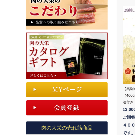
【馬刺
（40
油付き
13,0
ご贈
４０
肉の大栄の売れ筋商品
です。