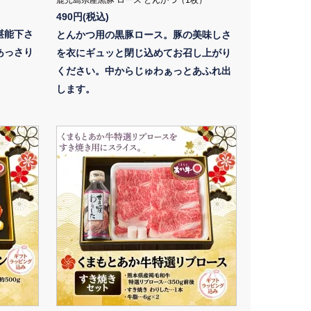
鹿児島県産黒豚 ロース とんかつ（1枚）
490円(税込)
堪能下さ
とんかつ用の黒豚ロース。豚の美味しさ
あっさり
を衣にギュッと閉じ込めてお召し上がり
ください。中からじゅわぁっとあふれ出
します。