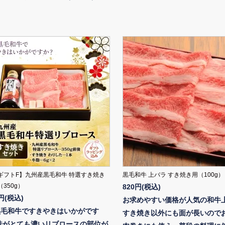
ギフトF】九州産黒毛和牛 特選すき焼き
黒毛和牛 上バラ すき焼き用（100g）
350g）
820円(税込)
0円(税込)
お求めやすい価格が人気の和牛
黒毛和牛ですきやきはいかがです
すき焼き以外にも面が長いので
味がとても濃いリブロースの部位が