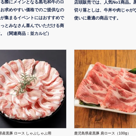
する際にメインとなる黒毛和牛のロ
店頭販売では、人気No1商品。
。お求めやすい価格でのご提供なの
切り落としは、牛丼や肉じゃが
人が集まるイベントにはおすすめで
使いに最適の商品です。
きっとみなさん喜んでいただける商
す。（関連商品：並カルビ）
県産黒豚 ロース しゃぶしゃぶ用
鹿児島県産黒豚 肩ロース（100g）