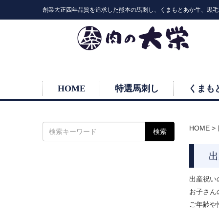
創業大正四年品質を追求した熊本の馬刺し、くまもとあか牛、黒毛
HOME
特選馬刺し
くまも
HOME
>
出
出産祝い
お子さん
ご年齢や