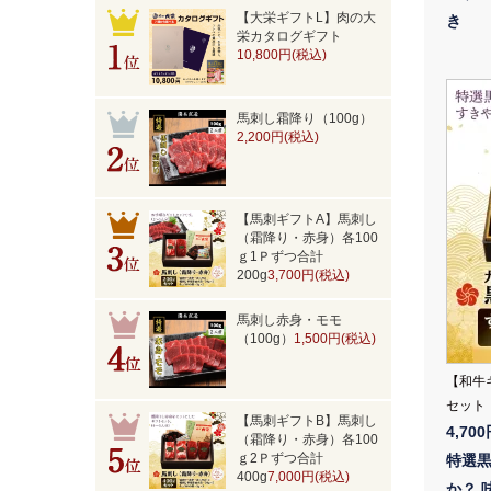
【大栄ギフトL】肉の大
き
栄カタログギフト
10,800円(税込)
馬刺し霜降り（100g）
2,200円(税込)
【馬刺ギフトA】馬刺し
（霜降り・赤身）各100
ｇ1Ｐずつ合計
200g
3,700円(税込)
馬刺し赤身・モモ
（100g）
1,500円(税込)
【和牛
セット（
【馬刺ギフトB】馬刺し
4,70
（霜降り・赤身）各100
ｇ2Ｐずつ合計
特選
400g
7,000円(税込)
か？ 