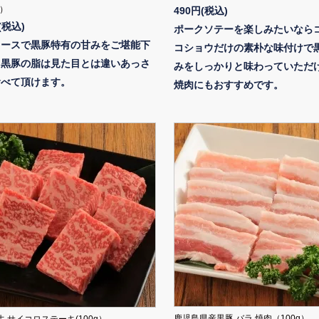
g）
490円(税込)
(税込)
ポークソテーを楽しみたいなら
ロースで黒豚特有の甘みをご堪能下
コショウだけの素朴な味付けで
。黒豚の脂は見た目とは違いあっさ
みをしっかりと味わっていただ
食べて頂けます。
焼肉にもおすすめです。
鹿児島県産黒豚 バラ 焼肉（100g）