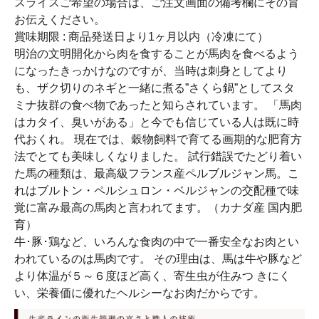
スライスご希望の場合は、ご注文画面の備考欄にその旨
お伝えください。
賞味期限 : 商品発送日より1ヶ月以内（冷凍にて）
明治の文明開化から肉を食することが馬肉を食べるよう
になったきっかけなのですが、当時は刺身としてより
も、ザク切りのネギと一緒に煮る”さくら鍋”としてスタ
ミナ抜群の食べ物であったと知らされています。 「馬肉
はカタイ、臭いがある」と今でも信じている人は既に時
代おくれ。 現在では、穀物飼料で育てる画期的な肥育方
法でとても美味しくなりました。 試行錯誤でたどり着い
た馬の種類は、最高級フランス産ペルブルジャン馬。こ
れはブルトン・ペルシュロン・ベルジャンの交配種で味
覚に富み最高の馬肉と言われてます。（カナダ産 国内肥
育）
牛･豚･鶏など、いろんな食肉の中で一番安全なお肉とい
われているのは馬肉です。 その理由は、馬は牛や豚など
より体温が５～６度ほど高く、寄生虫が住みつ きにく
い、栄養価に優れたヘルシーなお肉だからです。