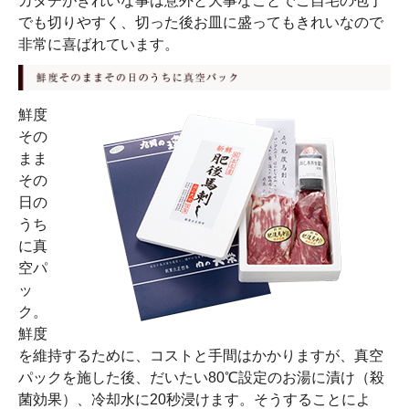
カタチがきれいな事は意外と大事なことでご自宅の包丁
でも切りやすく、切った後お皿に盛ってもきれいなので
非常に喜ばれています。
鮮度
その
まま
その
日の
うち
に真
空パ
ッ
ク。
鮮度
を維持するために、コストと手間はかかりますが、真空
パックを施した後、だいたい80℃設定のお湯に漬け（殺
菌効果）、冷却水に20秒浸けます。そうすることによ