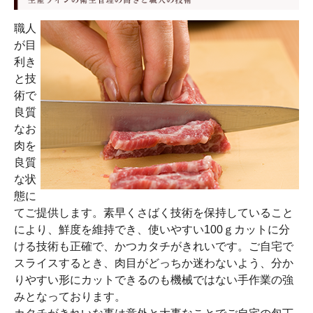
職人
が目
利き
と技
術で
良質
なお
肉を
良質
な状
態に
てご提供します。素早くさばく技術を保持していること
により、鮮度を維持でき、使いやすい100ｇカットに分
ける技術も正確で、かつカタチがきれいです。ご自宅で
スライスするとき、肉目がどっちか迷わないよう、分か
りやすい形にカットできるのも機械ではない手作業の強
みとなっております。