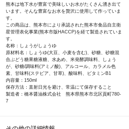
熊本は地下水が豊富で美味しいお水がたくさん湧き出て
います。そんな豊富なお水を贅沢に使用して作っていま
す。
この商品は、熊本市により承認された熊本市食品自主衛
星管理表化事業(熊本市版HACCP)を経て製造されていま
す。
名称：しょうがしょうゆ
原材料名：しょうゆ(大豆、小麦を含む)、砂糖、砂糖混
合ぶどう糖果糖液糖、水あめ、米発酵調味料、しょう
が、砂糖/調味料(アミノ酸)、アルコール、カラメル色
素、甘味料(ステビア、甘草)、酸味料、ビタミンB1
内容量：150ml
保存方法：直射日光を避け、常温にて保存すること
製造者：橋本醤油株式会社 熊本県熊本市北区貢町780-
7
その他の詳細情報