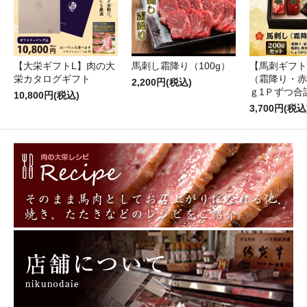
【大栄ギフトL】肉の大
馬刺し霜降り（100g）
【馬刺ギフト
栄カタログギフト
（霜降り・赤
2,200円(税込)
ｇ1Ｐずつ合計
10,800円(税込)
3,700円(税込