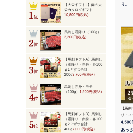
り。
【大栄ギフトL】肉の大
栄カタログギフト
10,800円(税込)
馬刺し霜降り（100g）
2,200円(税込)
【馬刺ギフトA】馬刺し
（霜降り・赤身）各100
ｇ1Ｐずつ合計
200g
3,700円(税込)
馬刺し赤身・モモ
（100g）
1,500円(税込)
【馬刺
【馬刺ギフトB】馬刺し
り・ユ
（霜降り・赤身）各100
4,50
ｇ2Ｐずつ合計
400g
7,000円(税込)
あっ