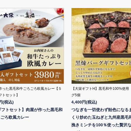
作った黒毛和牛ごろごろ欧風カレー【５
【大栄ギフトH】黒毛和牛100%使用
フトセット】
グ5個
0円(税込)
4,400円(税込)
ギフトセット】肉屋が作った黒毛和
つなぎを一切使わず飴色になる
ろごろ欧風カレー
くり炒めた玉ねぎと九州産黒毛
挽きミンチを100％使った贅沢