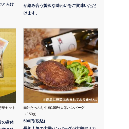
でとろけ
が絡み合う贅沢な味わいをご賞味いただ
けます。
惣菜セット
肉汁たっぷり牛肉100%大栄ハンバーグ
（150g）
500円(税込)
分の身体
長年人気の大栄ハンバーグが大栄デリカ