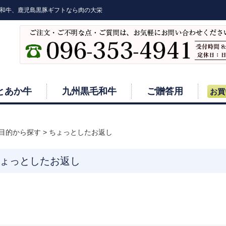
和牛、鹿児島黒豚ギフトなら肉の大栄
とあか牛
九州黒毛和牛
ご贈答用
お買
目的から探す
>
ちょっとしたお返し
ょっとしたお返し