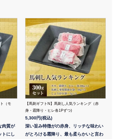
ット（モ
【馬刺ギフトN】馬刺し人気ランキング（赤
身・霜降り・ヒレ各1Pずつ)
5,300円(税込)
な肉質が
深い旨み特徴がの赤身、リッチな味わい
ットにし
がとろける霜降り、最も柔らかいと言わ