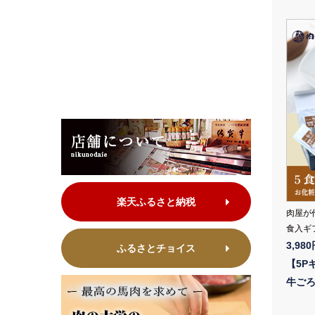
楽天ふるさと納税
肉屋が
食入ギ
3,98
ふるさとチョイス
【5P
牛ご