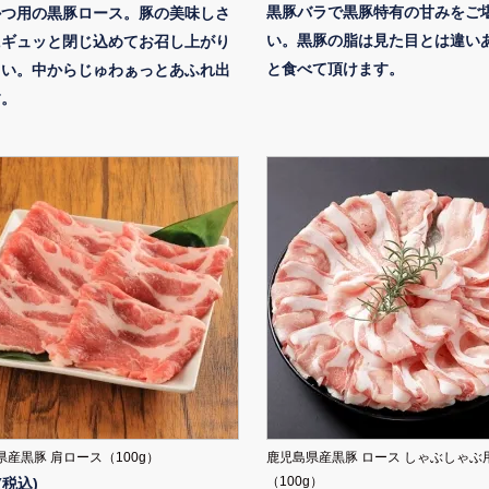
黒豚バラで黒豚特有の甘みをご
かつ用の黒豚ロース。豚の美味しさ
い。黒豚の脂は見た目とは違い
にギュッと閉じ込めてお召し上がり
と食べて頂けます。
さい。中からじゅわぁっとあふれ出
す。
県産黒豚 肩ロース（100g）
鹿児島県産黒豚 ロース しゃぶしゃぶ
（100g）
(税込)