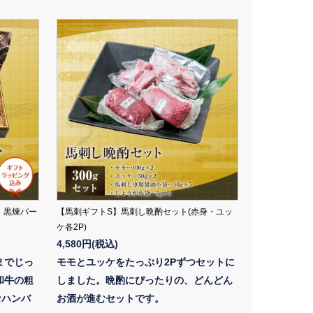
 黒煉バー
【馬刺ギフトS】馬刺し晩酌セット(赤身・ユッ
ケ各2P)
4,580円(税込)
までじっ
モモとユッケをたっぷり2Pずつセットに
和牛の粗
しました。晩酌にぴったりの、どんどん
なハンバ
お酒が進むセットです。