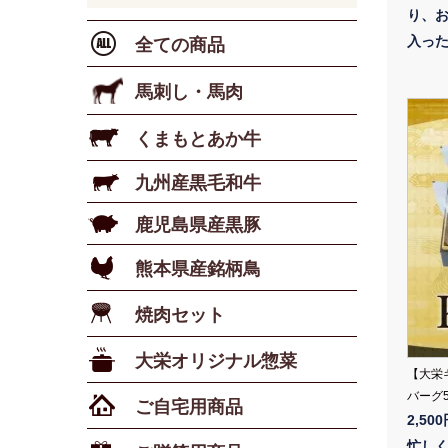
り、お
入っ
全ての商品
馬刺し・馬肉
くまもとあか牛
九州産黒毛和牛
鹿児島県産黒豚
熊本県産銘柄鳥
焼肉セット
大栄オリジナル惣菜
【大栄
バーグ
ご自宅用商品
2,50
忙し