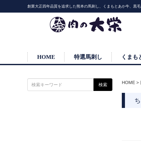
創業大正四年品質を追求した熊本の馬刺し、くまもとあか牛、黒毛
HOME
特選馬刺し
くまも
HOME
>
ち