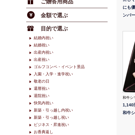
ご贈答用商品
にも
金額で選ぶ
ンバ
目的で選ぶ
結婚内祝い
結婚祝い
出産内祝い
出産祝い
ゴルフコンペ・イベント景品
入園・入学・進学祝い
敬老の日
還暦祝い
退院祝い
和牛シ
快気内祝い
1,14
新築・引っ越し内祝い
和牛シ
新築・引っ越し祝い
ビジネス・昇進祝い
お香典返し