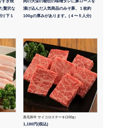
をすき焼
肉の大栄の秘伝の味噌ダレに豚ロースを
った贅沢な
漬け込んだ人気商品のみそ豚、１枚約
割り下１
100gの厚みがあります。(４〜５人分)
黒毛和牛 サイコロステーキ(100g）
1,180円(税込)