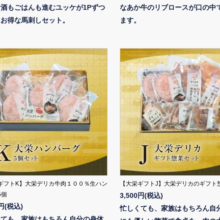
酒もごはんも進むユッケが1Pずつ
なあか牛のリブロースが口の中
たお得な馬刺しセット。
ます。
ギフトK】大栄デリカ牛肉１００％生ハン
【大栄ギフトJ】大栄デリカのギフト
5個
3,500円(税込)
0円(税込)
忙しくても、家族はもちろん自
くても、家族はもちろん自分の身体