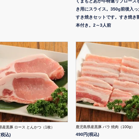
くまもとあか牛特選リブロース
き用にスライス。350g前後入
すき焼きセットです。すき焼き
本付き。2～3人前
鹿児島県産黒豚 バラ 焼肉（100g）
県産黒豚 ロース とんかつ（1枚）
490円(税込)
(税込)