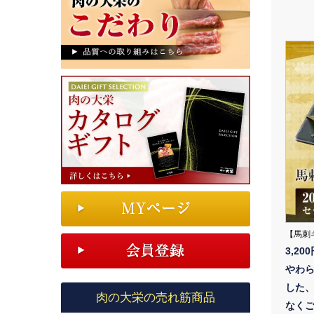
【馬刺
3,20
やわ
した
肉の大栄の売れ筋商品
なくご