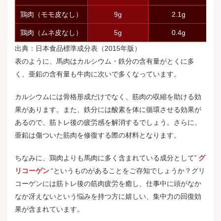
鶏肉（モモ皮なし）
9g
2.1g
鶏肉（ムネ皮なし）
5g
0.4g
出典：
日本食品標準成分表（2015年版）
表のように、馬肉はカルシウム・鉄分の含有量がとくに多
く、亜鉛の含有量も牛肉に次いで多くなっています。
カルシウムには骨格形成だけでなく、筋肉の収縮を助ける効
果があります。また、鉄分には酸素を体に循環させる効果が
あるので、筋トレ後の疲労感を解消するでしょう。さらに、
亜鉛は傷ついた筋肉を修復する際の材料となります。
ちなみに、鶏肉よりも馬肉に多く含まれている成分として”
グ
リコーゲン
“というものがあることをご存知でしょうか？グリ
コーゲンには筋トレ後の筋肉疲労を癒し、仕事中に頭がなか
なか冴えないという悩みを持つ方に嬉しい、集中力の回復効
果が含まれています。