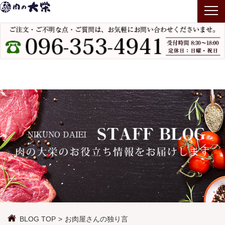
T
o
g
g
l
e
n
a
v
i
g
a
t
i
o
n
BLOG TOP
お肉屋さんの独り言