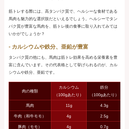
筋トレする際には、高タンパク質で、ヘルシーな食材である
馬肉も魅力的な選択肢だといえるでしょう。ヘルシーでタン
パク質が豊富な馬肉を、筋トレ後の食事に取り入れてみては
いかがでしょうか？
カルシウムや鉄分、亜鉛が豊富
タンパク質の他にも、馬肉は筋トレ効果を高める栄養素を豊
富に含んでいます。その代表格として挙げられるのが、カル
シウムや鉄分、亜鉛です。
カルシウム
鉄分
肉の種類
（100gあたり）
（100gあたり）
（
馬肉
11g
4.3g
牛肉（和牛モモ）
4g
2.5g
豚肉（モモ）
4g
0.7g