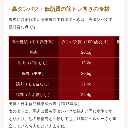
高タンパク・低脂質の筋トレ向きの食材
馬肉に含まれている栄養価で特筆すべきは、高タンパクで、
低脂質な点です。
肉の種類（モモ赤身肉）
タンパク質（100gあたり）
脂質（
馬肉
20.1g
牛肉（和牛モモ）
19.2g
豚肉（モモ）
20.5g
鶏肉（モモ皮なし）
22.0g
鶏肉（ムネ皮なし）
24.4g
出典：
日本食品標準成分表（2015年版）
表のように、馬肉は最も高タンパクな鶏肉と同じ水準です。
とりわけ、他の動物肉と比較しても、非常にヘルシーさが際
立っているお肉だといえますね。