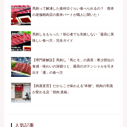
馬刺って解凍した後何日ぐらい食べられるの？ 熊本
の老舗精肉店の新米パートが職人に聞いた！
馬刺しをもらった！初心者でも失敗しない「最高に美
味しい食べ方」完全ガイド
【専門家解説】馬刺し「馬ヒモ」の真実：希少部位の
食感・味わいの深掘りと、最高のポテンシャルを引き
出す「通」の食べ方
【肉屋直営】だからこそ味わえる”本物”。焼肉の常識
が変わる店「焼肉 真焔」
人気記事