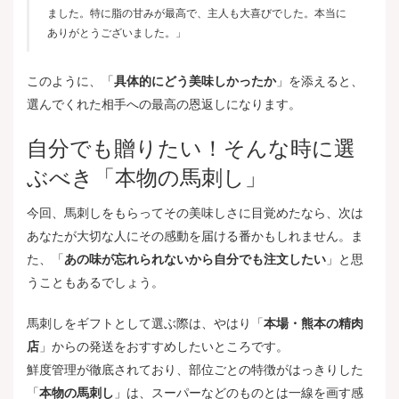
ました。特に脂の甘みが最高で、主人も大喜びでした。本当に
ありがとうございました。」
このように、「
具体的にどう美味しかったか
」を添えると、
選んでくれた相手への最高の恩返しになります。
自分でも贈りたい！そんな時に選
ぶべき「本物の馬刺し」
今回、馬刺しをもらってその美味しさに目覚めたなら、次は
あなたが大切な人にその感動を届ける番かもしれません。ま
た、「
あの味が忘れられないから自分でも注文したい
」と思
うこともあるでしょう。
馬刺しをギフトとして選ぶ際は、やはり「
本場・熊本の精肉
店
」からの発送をおすすめしたいところです。
鮮度管理が徹底されており、部位ごとの特徴がはっきりした
「
本物の馬刺し
」は、スーパーなどのものとは一線を画す感