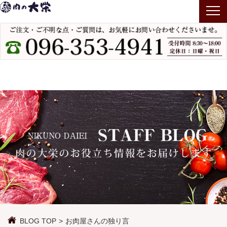
T
o
g
g
l
e
n
a
v
i
g
a
t
i
o
n
BLOG TOP
お肉屋さんの独り言