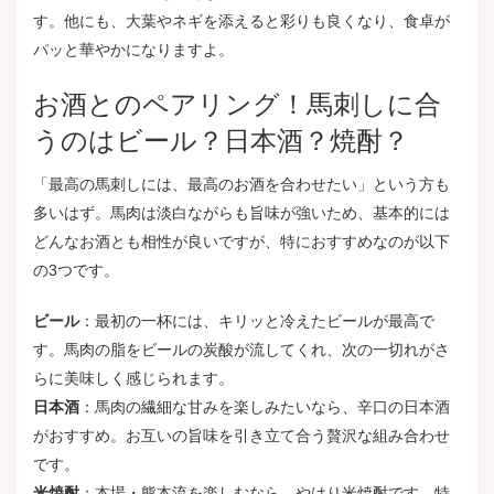
す。他にも、大葉やネギを添えると彩りも良くなり、食卓が
パッと華やかになりますよ。
お酒とのペアリング！馬刺しに合
うのはビール？日本酒？焼酎？
「最高の馬刺しには、最高のお酒を合わせたい」という方も
多いはず。馬肉は淡白ながらも旨味が強いため、基本的には
どんなお酒とも相性が良いですが、特におすすめなのが以下
の3つです。
ビール
：最初の一杯には、キリッと冷えたビールが最高で
す。馬肉の脂をビールの炭酸が流してくれ、次の一切れがさ
らに美味しく感じられます。
日本酒
：馬肉の繊細な甘みを楽しみたいなら、辛口の日本酒
がおすすめ。お互いの旨味を引き立て合う贅沢な組み合わせ
です。
米焼酎
：本場・熊本流を楽しむなら、やはり米焼酎です。特