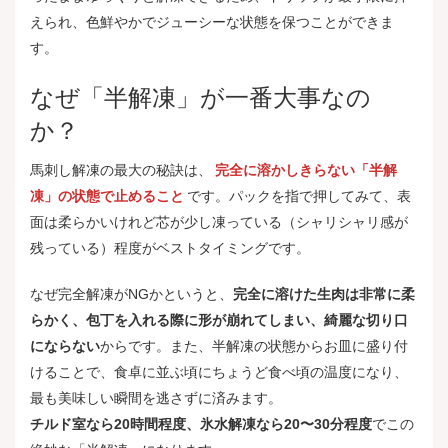
えられ、色鮮やかでジューシーな状態を保つことができま
す。
なぜ「半解凍」が一番大事なの
か？
馬刺し解凍の最大の秘訣は、
完全に溶かしきらない「半解
凍」の状態で止めること
です。パックを指で押してみて、表
面は柔らかいけれど芯が少し凍っている（シャリシャリ感が
残っている）程度がベストタイミングです。
なぜ完全解凍がNGかというと、
完全に溶けた生肉は非常に柔
らかく、包丁を入れる際に形が崩れてしまい、綺麗な切り口
にならない
からです。また、半解凍の状態からお皿に盛り付
けることで、食卓に並ぶ頃にちょうど食べ頃の温度になり、
最も美味しい瞬間を逃さずに済みます。
チルド室なら20時間程度、氷水解凍なら20〜30分程度
でこの