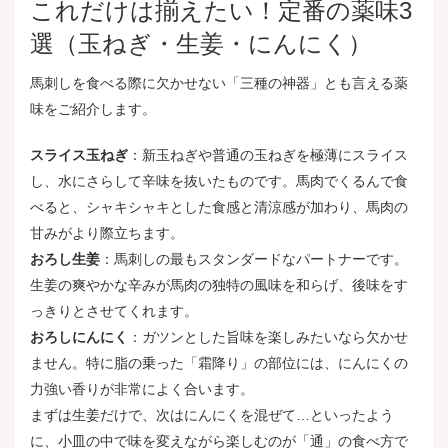
これだけは揃えたい！定番の薬味3
選（玉ねぎ・生姜・にんにく）
馬刺しを食べる際に欠かせない「三種の神器」とも言える薬
味をご紹介します。
スライス玉ねぎ
：新玉ねぎや普通の玉ねぎを極薄にスライス
し、水にさらして辛味を抜いたものです。馬肉でくるんで食
べると、シャキシャキとした食感と清涼感が加わり、馬肉の
甘みがより際立ちます。
おろし生姜
：馬刺しの最もスタンダードなパートナーです。
生姜の爽やかな辛みが馬肉の独特の風味を和らげ、後味をす
っきりとさせてくれます。
おろしにんにく
：ガツンとした旨味を楽しみたいなら欠かせ
ません。特に脂の乗った「霜降り」の部位には、にんにくの
力強い香りが非常によく合います。
まずは生姜だけで、次はにんにくを混ぜて…といったよう
に、小皿の中で味を変えながら楽しむのが「通」の食べ方で