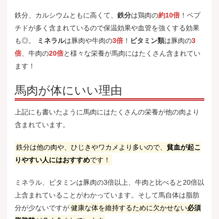
鉄分、カルシウムともに高くて、
鉄分
は鶏肉の
約10倍
！ペプ
チドが多く含まれているので保温効果や血管を強くする効果
も◎。
ミネラル
は豚肉や牛肉の
3倍
！
ビタミン類
は豚肉の
3
倍
、牛肉の
20倍
と様々な栄養が馬肉にはたくさん含まれてい
ます！
馬肉が体にいい理由
上記にも書いたように馬肉にはたくさんの栄養が他の肉より
含まれています。
鉄分は他の肉や、ひじきやワカメより多いので、
貧血が起こ
りやすい人にはおすすめ
です！
ミネラル、ビタミンは豚肉の3倍以上、牛肉と比べると20倍以
上含まれていることがわかっています。そして馬自体は脂肪
分が少ないですが
健康な体を維持するために欠かせない
必須