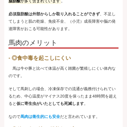
脂肪酸
が多く含まれています
。
必須脂肪酸は外部からしか取り入れることができず
、不足し
てしまうと肌の乾燥、免疫不全、（小児）成長障害や脳の発
達障害がおこる可能性があります。
馬肉のメリット
◎食中毒を起こしにくい
馬は牛や豚と比べて体温が高く雑菌が繁殖しにくい体内な
のです。
そして馬刺しの場合、冷凍保存での流通が義務付けられてい
るため、中心温度がマイナス20度を保ったまま48時間を超え
ると
仮に寄生虫がいたとしても死滅します
。
なので
馬肉は衛生的にも安全
だと言われています。