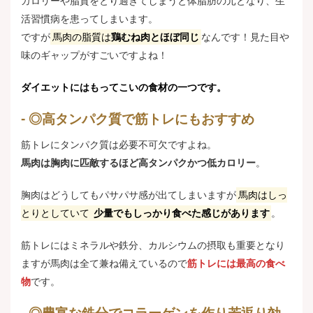
カロリーや脂質をとり過ぎてしまうと体脂肪の元となり、生
活習慣病を患ってしまいます。
ですが
馬肉の脂質は
鶏むね肉とほぼ同じ
なんです！見た目や
味のギャップがすごいですよね！
ダイエットにはもってこいの食材の一つです。
◎高タンパク質で筋トレにもおすすめ
筋トレにタンパク質は必要不可欠ですよね。
馬肉は胸肉に匹敵するほど高タンパクかつ低カロリー
。
胸肉はどうしてもパサパサ感が出てしまいますが
馬肉はしっ
とりとしていて
少量でもしっかり食べた感じがあります
。
筋トレにはミネラルや鉄分、カルシウムの摂取も重要となり
ますが馬肉は全て兼ね備えているので
筋トレには最高の食べ
物
です。