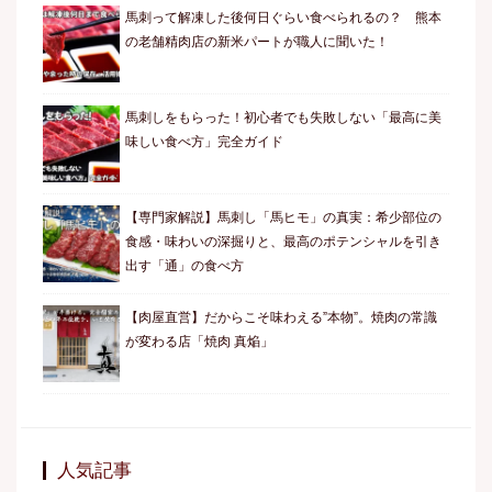
馬刺って解凍した後何日ぐらい食べられるの？ 熊本
の老舗精肉店の新米パートが職人に聞いた！
馬刺しをもらった！初心者でも失敗しない「最高に美
味しい食べ方」完全ガイド
【専門家解説】馬刺し「馬ヒモ」の真実：希少部位の
食感・味わいの深掘りと、最高のポテンシャルを引き
出す「通」の食べ方
【肉屋直営】だからこそ味わえる”本物”。焼肉の常識
が変わる店「焼肉 真焔」
人気記事